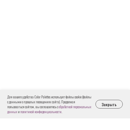
ВЕРТИКАЛЬНЫЕ
Для вашего удобства Color Palettes использует файлы cookie (файлы
с данными о прошлых посещениях сайта). Продолжая
Закрыть
пользоваться сайтом, вы соглашаетесь с
обработкой персональных
данных
и
политикой конфиденциальности
.