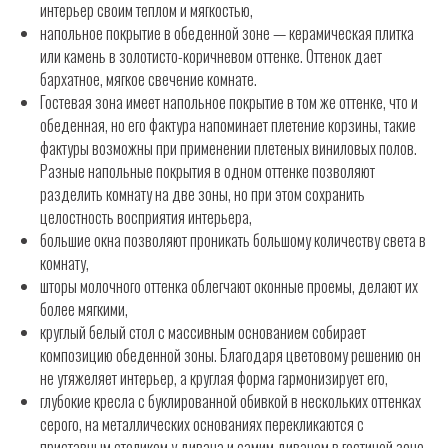
интерьер своим теплом и мягкостью,
напольное покрытие в обеденной зоне — керамическая плитка
или камень в золотисто-коричневом оттенке. Оттенок дает
бархатное, мягкое свечение комнате.
Гостевая зона имеет напольное покрытие в том же оттенке, что и
обеденная, но его фактура напоминает плетение корзины, такие
фактуры возможны при применении плетеных виниловых полов.
Разные напольные покрытия в одном оттенке позволяют
разделить комнату на две зоны, но при этом сохранить
целостность восприятия интерьера,
большие окна позволяют проникать большому количеству света в
комнату,
шторы молочного оттенка облегчают оконные проемы, делают их
более мягкими,
круглый белый стол с массивным основанием собирает
композицию обеденной зоны. Благодаря цветовому решению он
не утяжеляет интерьер, а круглая форма гармонизирует его,
глубокие кресла с буклированной обивкой в нескольких оттенках
серого, на металлических основаниях перекликаются с
приставным столиком у дивана и самим диваном в гостиной зоне,