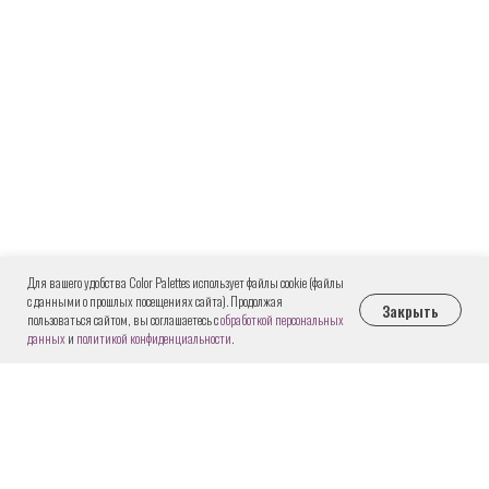
Для вашего удобства Color Palettes использует файлы cookie (файлы
с данными о прошлых посещениях сайта). Продолжая
Закрыть
пользоваться сайтом, вы соглашаетесь с
обработкой персональных
данных
и
политикой конфиденциальности
.