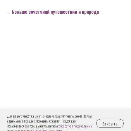
→ Больше сочетаний путешествия и природа
Для вашего удобства Color Palettes использует файлы cookie (файлы
с данными о прошлых посещениях сайта). Продолжая
Закрыть
пользоваться сайтом, вы соглашаетесь с
обработкой персональных
данных
и
политикой конфиденциальности
.