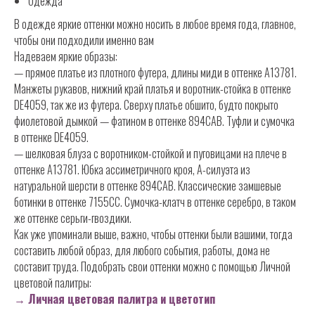
Одежда
В одежде яркие оттенки можно носить в любое время года, главное,
чтобы они подходили именно вам
Надеваем яркие образы:
— прямое платье из плотного футера, длины миди в оттенке A13781.
Манжеты рукавов, нижний край платья и воротник-стойка в оттенке
DE4059, так же из футера. Сверху платье обшито, будто покрыто
фиолетовой дымкой — фатином в оттенке 894CAB. Туфли и сумочка
в оттенке DE4059.
— шелковая блуза с воротником-стойкой и пуговицами на плече в
оттенке A13781. Юбка ассиметричного кроя, А-силуэта из
натуральной шерсти в оттенке 894CAB. Классические замшевые
ботинки в оттенке 7155CC. Сумочка-клатч в оттенке серебро, в таком
же оттенке серьги-гвоздики.
Как уже упоминали выше, важно, чтобы оттенки были вашими, тогда
составить любой образ, для любого события, работы, дома не
составит труда. Подобрать свои оттенки можно с помощью Личной
цветовой палитры:
→
Личная цветовая палитра и цветотип