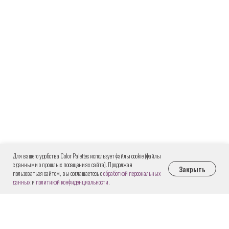
Для вашего удобства Color Palettes использует файлы cookie (файлы
с данными о прошлых посещениях сайта). Продолжая
Закрыть
пользоваться сайтом, вы соглашаетесь с
обработкой персональных
данных
и
политикой конфиденциальности
.