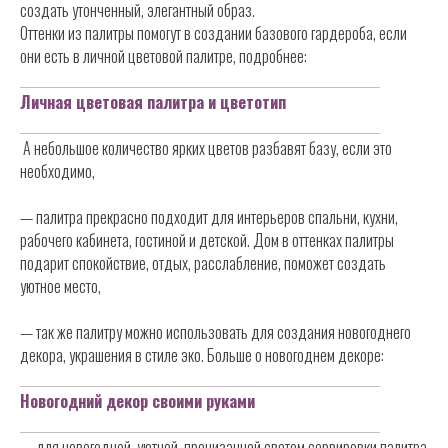
создать утонченный, элегантный образ.
Оттенки из палитры помогут в создании базового гардероба, если
они есть в личной цветовой палитре, подробнее:
________________________________________________________________________
Личная цветовая палитра и цветотип
________________________________________________________________________
А небольшое количество ярких цветов разбавят базу, если это
необходимо,
— палитра прекрасно подходит для интерьеров спальни, кухни,
рабочего кабинета, гостиной и детской. Дом в оттенках палитры
подарит спокойствие, отдых, расслабление, поможет создать
уютное место,
— так же палитру можно использовать для создания новогоднего
декора, украшения в стиле эко. Больше о новогоднем декоре:
________________________________________________________________________
Новогодний декор своими руками
________________________________________________________________________
— для новогодней, уютной, пронизанной светом сервировки палитра