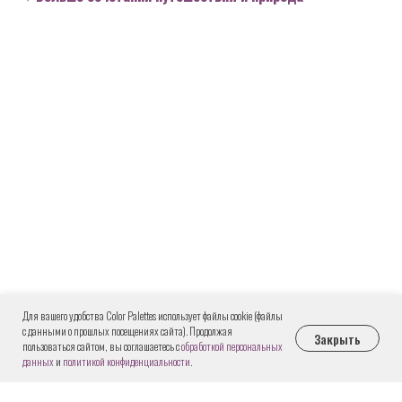
Для вашего удобства Color Palettes использует файлы cookie (файлы
с данными о прошлых посещениях сайта). Продолжая
Закрыть
пользоваться сайтом, вы соглашаетесь с
обработкой персональных
данных
и
политикой конфиденциальности
.