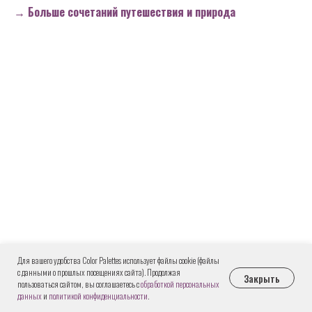
→ Больше сочетаний путешествия и природа
Для вашего удобства Color Palettes использует файлы cookie (файлы
с данными о прошлых посещениях сайта). Продолжая
Закрыть
пользоваться сайтом, вы соглашаетесь с
обработкой персональных
данных
и
политикой конфиденциальности
.